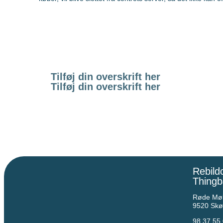
Tilføj din overskrift her
Tilføj din overskrift her
Rebild
Thingb
Røde Møl
9520 Skø
98 37 55