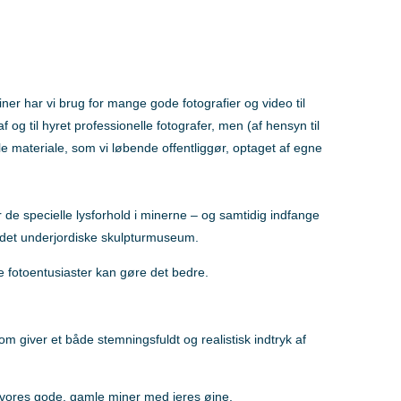
er har vi brug for mange gode fotografier og video til
af og til hyret professionelle fotografer, men (af hensyn til
lle materiale, som vi løbende offentliggør, optaget af egne
 de specielle lysforhold i minerne – og samtidig indfange
 det underjordiske skulpturmuseum.
e fotoentusiaster kan gøre det bedre.
m giver et både stemningsfuldt og realistisk indtryk af
e vores gode, gamle miner med jeres øjne.