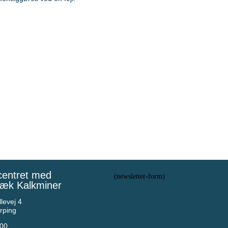
centret med
(newsletter-form)
æk Kalkminer
levej 4
rping
 00