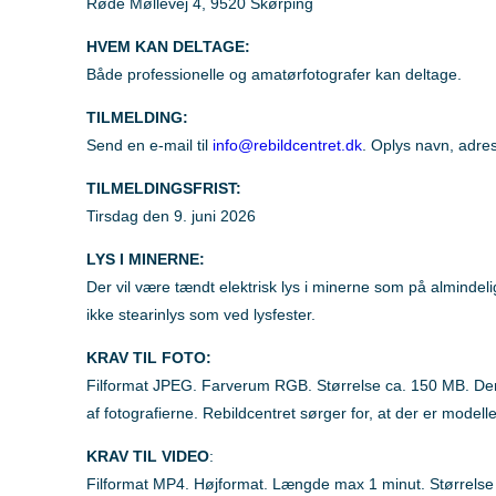
Røde Møllevej 4, 9520 Skørping
HVEM KAN DELTAGE:
Både professionelle og amatørfotografer kan deltage.
TILMELDING:
Send en e-mail til
info@rebildcentret.dk
. Oplys navn, adres
TILMELDINGSFRIST:
Tirsdag den 9. juni 2026
LYS I MINERNE:
Der vil være tændt elektrisk lys i minerne som på alminde
ikke stearinlys som ved lysfester.
KRAV TIL FOTO:
Filformat JPEG. Farverum RGB. Størrelse ca. 150 MB. De
af fotografierne. Rebildcentret sørger for, at der er modelle
KRAV TIL VIDEO
:
Filformat MP4. Højformat. Længde max 1 minut. Størrelse