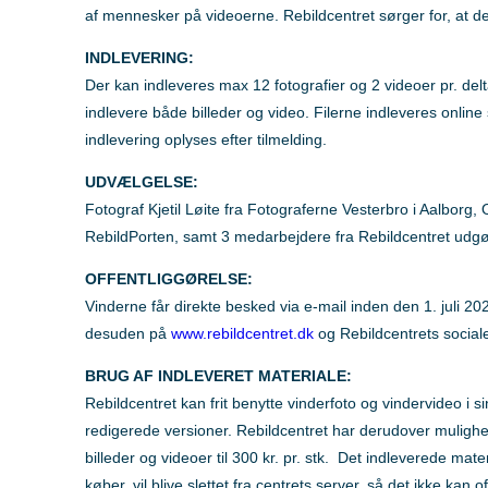
af mennesker på videoerne. Rebildcentret sørger for, at de
INDLEVERING:
Der kan indleveres max 12 fotografier og 2 videoer pr. delta
indlevere både billeder og video. Filerne indleveres online
indlevering oplyses efter tilmelding.
UDVÆLGELSE:
Fotograf Kjetil Løite fra Fotograferne Vesterbro i Aalborg,
RebildPorten, samt 3 medarbejdere fra Rebildcentret ud
OFFENTLIGGØRELSE:
Vinderne får direkte besked via e-mail inden den 1. juli 20
desuden på
www.rebildcentret.dk
og Rebildcentrets social
BRUG AF INDLEVERET MATERIALE:
Rebildcentret kan frit benytte vinderfoto og vindervideo i 
redigerede versioner. Rebildcentret har derudover mulighe
billeder og videoer til 300 kr. pr. stk. Det indleverede mat
køber, vil blive slettet fra centrets server, så det ikke kan 