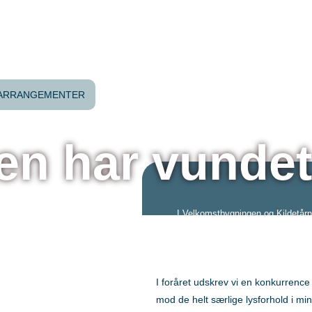
ARRANGEMENTER
en har vunde
ores
I Velkomstbygningen og Kildetårn
fordybe dig i en række udstillinger
har relation til vore formidlingsom
r
som er KALK, KILDER, KUNST 
KRIG. Vi tilstræber såvel lokale
I foråret udskrev vi en konkurrence
globale aspekter af temaerne med
mod de helt særlige lysforhold i min
for både børn og voksne.