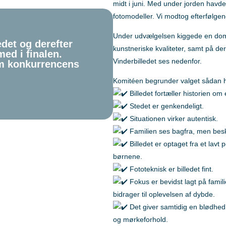
midt i juni. Med under jorden havde d
fotomodeller. Vi modtog efterfølgen
Under udvælgelsen kiggede en dom
edet og derefter
kunstneriske kvaliteter, samt på der
med i finalen.
Vinderbilledet ses nedenfor.
om konkurrencens
Komitéen begrunder valget sådan h
Billedet fortæller historien om
Stedet er genkendeligt.
Situationen virker autentisk.
Familien ses bagfra, men besk
Billedet er optaget fra et lavt 
ørn
børnene.
Fototeknisk er billedet fint.
Fokus er bevidst lagt på famil
bidrager til oplevelsen af dybde.
Det giver samtidig en blødhed 
og mørkeforhold.