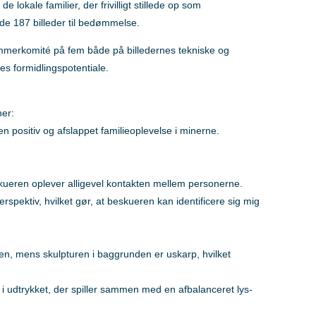
e lokale familier, der frivilligt stillede op som
de 187 billeder til bedømmelse.
merkomité på fem både på billedernes tekniske og
es formidlingspotentiale.
er:
 en positiv og afslappet familieoplevelse i minerne.
ueren oplever alligevel kontakten mellem personerne.
perspektiv, hvilket gør, at beskueren kan identificere sig mig
ien, mens skulpturen i baggrunden er uskarp, hvilket
i udtrykket, der spiller sammen med en afbalanceret lys-