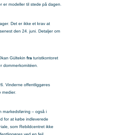
r er modeller til stede på dagen.
ger. Det er ikke et krav at
 senest den 24. juni. Detaljer om
 Okan Gültekin
fra
turistkontoret
gør dommerkomitéen.
26. Vinderne offentliggøres
e medier.
sin markedsføring – også i
d for at købe indleverede
eriale, som Rebildcentret ikke
offentliggøres ved en fejl.