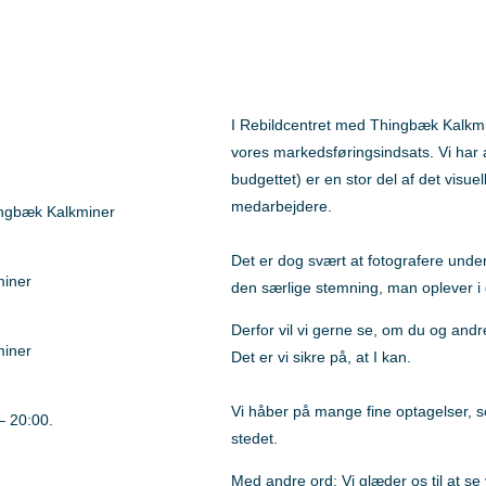
I Rebildcentret med Thingbæk Kalkmin
vores markedsføringsindsats.
Vi har 
budgettet) er en stor del af det visue
medarbejdere.
ingbæk Kalkminer
Det er dog svært at fotografere under
miner
den særlige stemning, man oplever i
Derfor vil vi gerne se, om du og andr
miner
Det er vi sikre på, at I kan.
Vi håber på mange fine optagelser, so
– 20:00.
stedet.
Med andre ord: Vi glæder os til at s