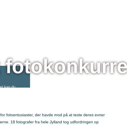
t fotokonkurr
et kan du
, der alle
råder,
og KOLD
 som
 for fotoentusiaster, der havde mod på at teste deres evner
 indslag
erne. 18 fotografer fra hele Jylland tog udfordringen op