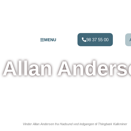
98 37 55 00
MENU
Allan Anders
Oplev dig
klogere i v
udstillinge
Vinder Allan Andersen fra Hadsund ved indgangen til Thingbæk Kalkminer